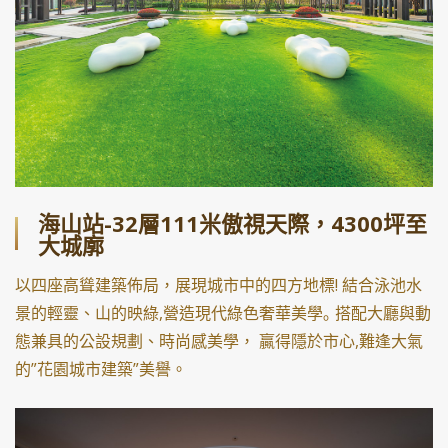
海山站-32層111米傲視天際，4300坪至
大城廓
以四座高聳建築佈局，展現城市中的四方地標! 結合泳池水
景的輕靈、山的映綠,營造現代綠色奢華美學｡ 搭配大廳與動
態兼具的公設規劃、時尚感美學， 贏得隱於市心,難逢大氣
的”花園城市建築”美譽。