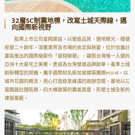
32層SC制震地標，改寫土城天際線，邁
向國際新視野
股票上市公司皇翔建設，以營造品質、選地眼光，穩健
經營二十餘年，深獲業界及市場的肯定與熱愛，位於信義計
畫區推出的國際級鉅作「皇翔御琚」，躍居台灣唯一入選的
亞洲十大豪宅之美譽，更成為台灣營建品牌創舉。看準土城
創新轉型的契機，攜手國際知名新加坡建築團隊eco.id，以
城市花園的概念，用心打造綠意峰滿的商辦空間，基地以三
面臨路壯闊街廓、四大棟建築的霸氣高度，形塑土城全新的
建築風範。